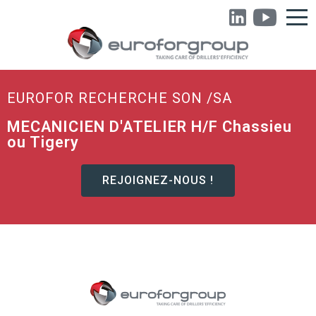
EUROFOR RECHERCHE SON /SA
MECANICIEN D'ATELIER H/F Chassieu
ou Tigery
REJOIGNEZ-NOUS !